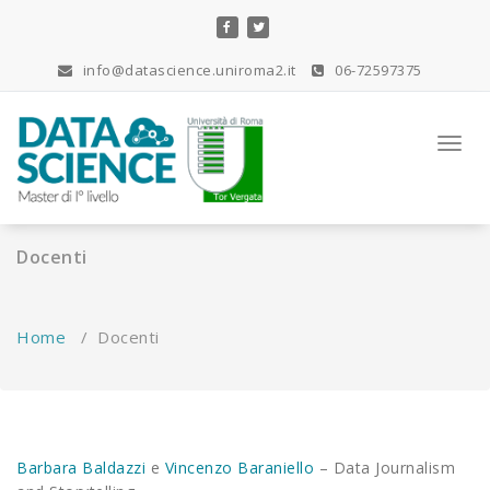
Skip
to
content
info@datascience.uniroma2.it
06-72597375
Toggl
navig
Docenti
Home
/
Docenti
Barbara Baldazzi
e
Vincenzo Baraniello
– Data Journalism