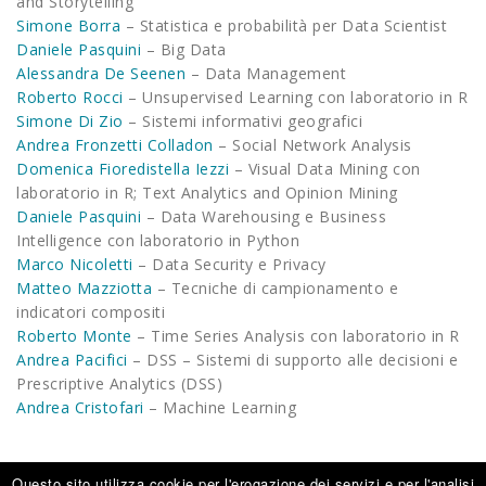
and Storytelling
Simone Borra
– Statistica e probabilità per Data Scientist
Daniele Pasquini
– Big Data
Alessandra De Seenen
– Data Management
Roberto Rocci
– Unsupervised Learning con laboratorio in R
Simone Di Zio
– Sistemi informativi geografici
Andrea Fronzetti Colladon
– Social Network Analysis
Domenica Fioredistella Iezzi
– Visual Data Mining con
laboratorio in R; Text Analytics and Opinion Mining
Daniele Pasquini
– Data Warehousing e Business
Intelligence con laboratorio in Python
Marco Nicoletti
– Data Security e Privacy
Matteo Mazziotta
– Tecniche di campionamento e
indicatori compositi
Roberto Monte
– Time Series Analysis con laboratorio in R
Andrea Pacifici
– DSS – Sistemi di supporto alle decisioni e
Prescriptive Analytics (DSS)
Andrea Cristofari
– Machine Learning
Questo sito utilizza cookie per l'erogazione dei servizi e per l'analisi